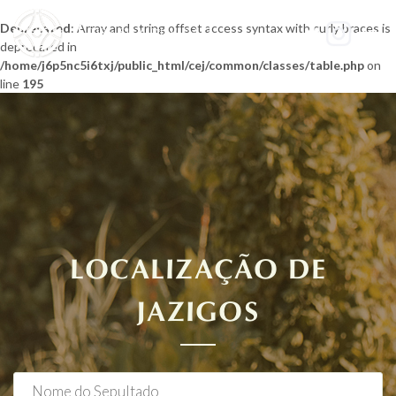
Deprecated
: Array and string offset access syntax with curly braces is
TIRE SUA DÚVIDA
deprecated in
/home/j6p5nc5i6txj/public_html/cej/common/classes/table.php
on
line
195
LOCALIZAÇÃO DE
JAZIGOS